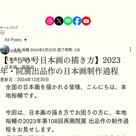
ホーム
ブログ
All Posts
本地 裕輔
2024年2月20日
読了時間: 3分
All Posts
【１５０号日本画の描き方】2023
日本画 描き方
日本画 展覧会
年・院展出品作の日本画制作過程
更新日：
2024年12月30日
全国の日本画を描かれる皆様、こんにちは、本
地裕輔です。
今回は、日本画の描き方でお困りの方に、本地
裕輔の2023年第108回再興院展 出品作の制作過