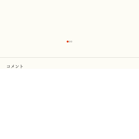
コメント
コメントを追加…
2025年8月【第110回院展】本画研究会が
終わりました。