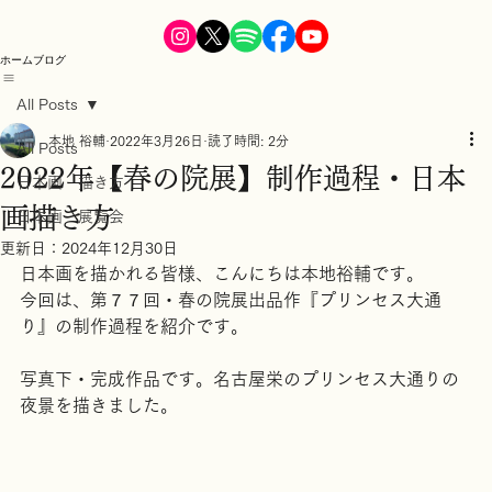
ホーム
ブログ
All Posts
本地 裕輔
2022年3月26日
読了時間: 2分
All Posts
2022年【春の院展】制作過程・日本
日本画 描き方
画描き方
日本画 展覧会
更新日：
2024年12月30日
日本画を描かれる皆様、こんにちは本地裕輔です。
今回は、第７７回・春の院展出品作『プリンセス大通
り』の制作過程を紹介です。
写真下・完成作品です。名古屋栄のプリンセス大通りの
夜景を描きました。