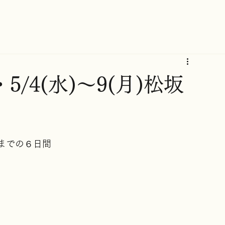
5/4(水)〜9(月)松坂
までの６日間