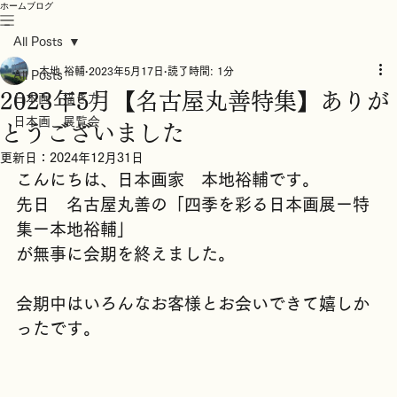
ホーム
ブログ
All Posts
本地 裕輔
2023年5月17日
読了時間: 1分
All Posts
2023年5月【名古屋丸善特集】ありが
日本画 描き方
日本画 展覧会
とうございました
更新日：
2024年12月31日
こんにちは、日本画家　本地裕輔です。
先日　名古屋丸善の「四季を彩る日本画展ー特
集ー本地裕輔」
が無事に会期を終えました。
会期中はいろんなお客様とお会いできて嬉しか
ったです。