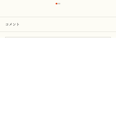
コメント
コメントを追加…
【日本画・昇鯉展】2026年4/29（水）〜
5/12(火)迄（17日間）の開催です。