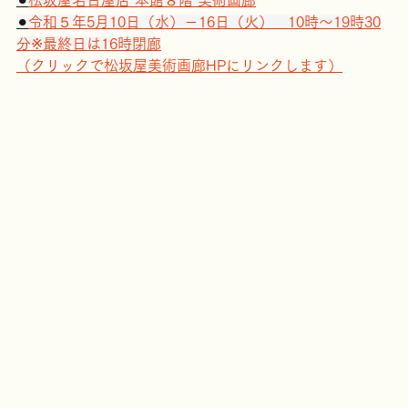
第４回  武蔵原裕二  日本画展
⚫
︎松坂屋名古屋店 本館８階 美術画廊
⚫
︎令和５年5月10日（水）－16日（火）　10時～19時30
分※最終日は16時閉廊
（クリックで松坂屋美術画廊HPにリンクします）