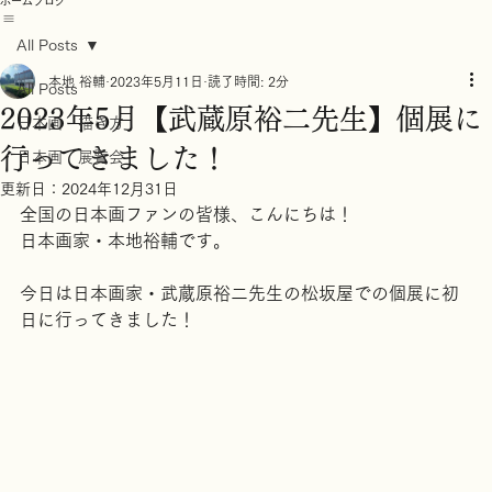
ホーム
ブログ
All Posts
本地 裕輔
2023年5月11日
読了時間: 2分
All Posts
2023年5月【武蔵原裕二先生】個展に
日本画 描き方
行ってきました！
日本画 展覧会
更新日：
2024年12月31日
全国の日本画ファンの皆様、こんにちは！
日本画家・本地裕輔です。
今日は日本画家・武蔵原裕二先生の松坂屋での個展に初
日に行ってきました！