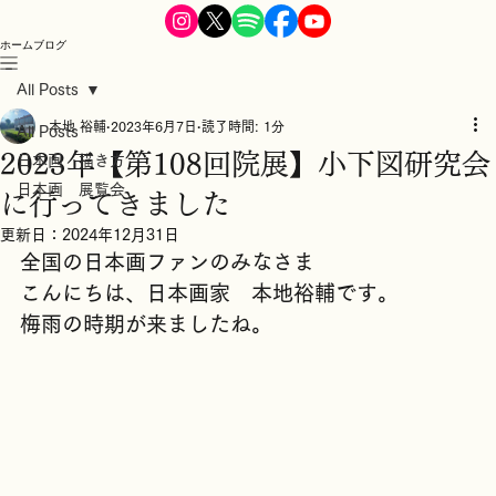
ホーム
ブログ
All Posts
本地 裕輔
2023年6月7日
読了時間: 1分
All Posts
2023年【第108回院展】小下図研究会
日本画 描き方
日本画 展覧会
に行ってきました
更新日：
2024年12月31日
全国の日本画ファンのみなさま
こんにちは、日本画家　本地裕輔です。
梅雨の時期が来ましたね。