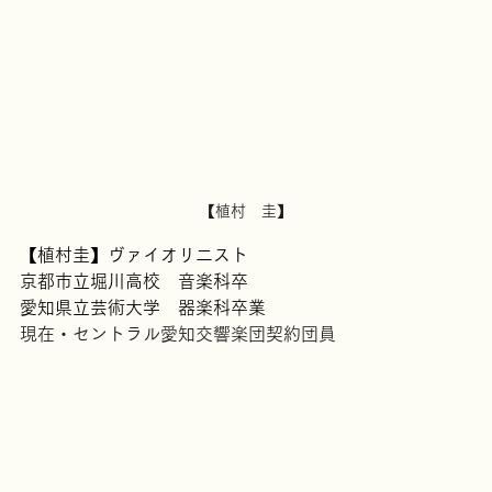
【植村　圭】
【植村圭】ヴァイオリ二スト
京都市立堀川高校　音楽科卒
愛知県立芸術大学　器楽科卒業
現在・セントラル愛知交響楽団契約団員