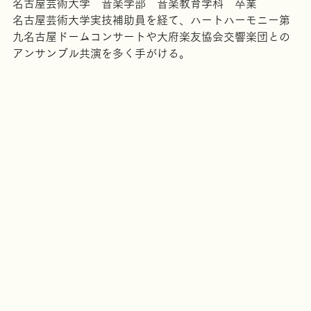
【芳山 憲一郎】ピアニスト
名古屋芸術大学　音楽学部　音楽教育学科　卒業
名古屋芸術大学実技補助員を経て、ハートハーモニー第
九名古屋ドームコンサートや大府楽友協会交響楽団との
アンサンブル共演を多く手がける。