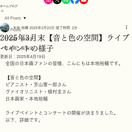
ホーム
ブログ
All Posts
本地 裕輔
2025年3月22日
読了時間: 2分
All Posts
2025年3月末【音と色の空間】ライブ
日本画 描き方
ペイントの様子
日本画 展覧会
更新日：
2025年4月19日
全国の日本画ファンの皆様、こんにちは本地裕輔です。
【音と色の空間】
ピアニスト・芳山憲一郎さん
ヴァイオリニスト・植村圭さん
日本画家・本地裕輔
ライブペイントとコンサートの開催が決まりました。