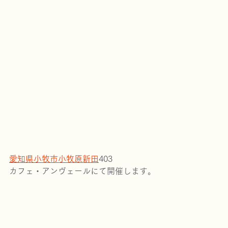
以下、詳細です。
愛知県
小牧市
小牧原新田
403
カフェ・アンヴェールにて開催します。