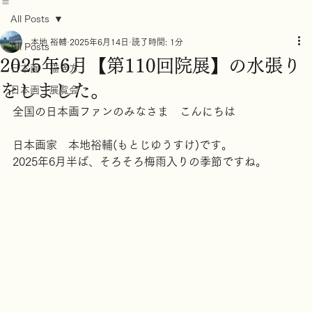
ホーム
ブログ
All Posts
本地 裕輔
2025年6月14日
読了時間: 1分
All Posts
2025年6月【第110回院展】の水張り
日本画 描き方
をしました。
日本画 展覧会
全国の日本画ファンのみなさま　こんにちは
日本画家　本地裕輔(もとじゆうすけ)です。
2025年6月半ば、そろそろ梅雨入りの季節ですね。