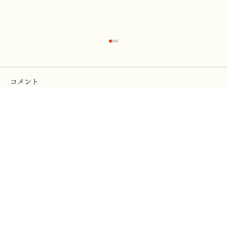
コメント
コメントを追加…
2026年第111回院展【小下図研究会】終わ
りました。