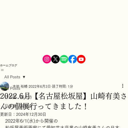
ホーム
ブログ
All Posts
本地 裕輔
2022年6月3日
読了時間: 1分
All Posts
2022.6月【名古屋松坂屋】山崎有美さ
日本画 描き方
んの個展行ってきました！
日本画 展覧会
更新日：
2024年12月30日
2022年6/1(水)から開催の