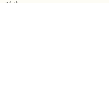
コメント
コメントを追加…
2026年第111回院展【小下図研究会】終わ
りました。