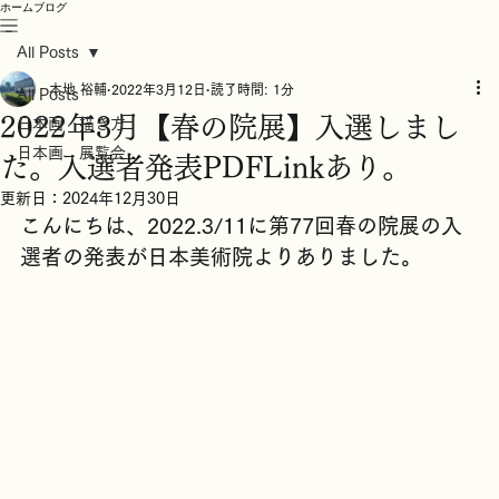
ホーム
ブログ
All Posts
本地 裕輔
2022年3月12日
読了時間: 1分
All Posts
2022年3月【春の院展】入選しまし
日本画 描き方
日本画 展覧会
た。入選者発表PDFLinkあり。
更新日：
2024年12月30日
こんにちは、2022.3/11に第77回春の院展の入
選者の発表が日本美術院よりありました。